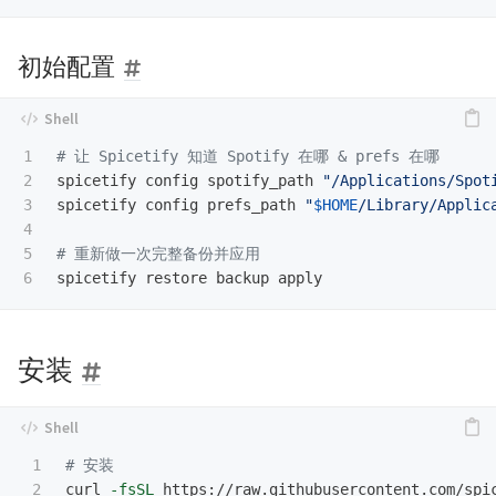
初始配置
1

# 让 Spicetify 知道 Spotify 在哪 & prefs 在哪
2

spicetify config spotify_path 
"/Applications/Spot
3

spicetify config prefs_path 
"
$HOME
/Library/Applic
4

5

# 重新做一次完整备份并应用
安装
1

# 安装
2

curl 
-fsSL